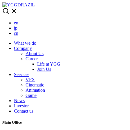
Skip
to
content
en
jp
cn
What we do
Company
About Us
Career
Life at YGG
Join Us
Services
VFX
Cinematic
Animation
Game
News
Investor
Contact us
Main Office