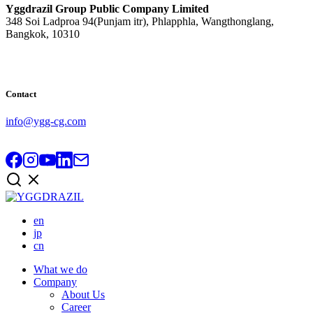
Yggdrazil Group Public Company Limited
348 Soi Ladproa 94(Punjam itr), Phlapphla, Wangthonglang,
Bangkok, 10310
Contact
info@ygg-cg.com
en
jp
cn
What we do
Company
About Us
Career