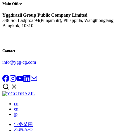
Main Office
Yggdrazil Group Public Company Limited
348 Soi Ladproa 94(Punjam itr), Phlapphla, Wangthonglang,
Bangkok, 10310
Contact
info@ygg-cg.com
cn
en
jp
业务范围
公司介绍