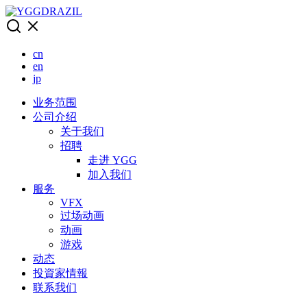
Skip
to
content
cn
en
jp
业务范围
公司介绍
关于我们
招聘
走进 YGG
加入我们
服务
VFX
过场动画
动画
游戏
动态
投資家情報
联系我们