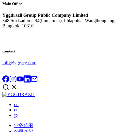
Main Office
Yggdrazil Group Public Company Limited
348 Soi Ladproa 94(Punjam itr), Phlapphla, Wangthonglang,
Bangkok, 10310
Contact
info@ygg-cg.com
cn
en
jp
业务范围
公司介绍