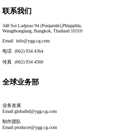
联系我们
348 Soi Ladprao 94 (Punjamitr),Phlapphla,
Wangthonglang, Bangkok, Thailand 10310
Email
info@ygg-cg.com
电话
(662) 934 4364
传真
(662) 934 4560
全球业务部
业务发展
Email globalbd@ygg-cg.com
制作团队
Email producer@ygg-cg.com