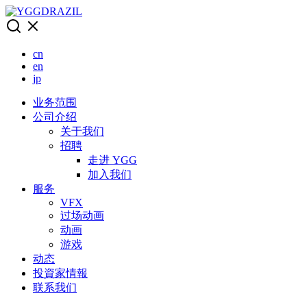
Skip
to
content
cn
en
jp
业务范围
公司介绍
关于我们
招聘
走进 YGG
加入我们
服务
VFX
过场动画
动画
游戏
动态
投資家情報
联系我们