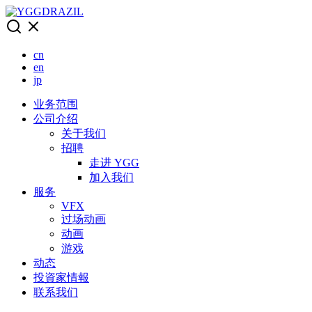
Skip
to
content
cn
en
jp
业务范围
公司介绍
关于我们
招聘
走进 YGG
加入我们
服务
VFX
过场动画
动画
游戏
动态
投資家情報
联系我们