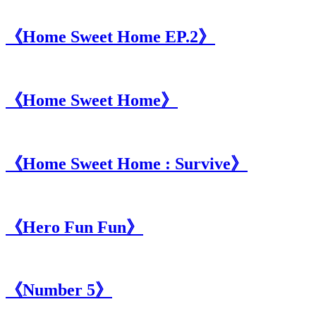
《Home Sweet Home EP.2》
《Home Sweet Home》
《Home Sweet Home : Survive》
《Hero Fun Fun》
《Number 5》