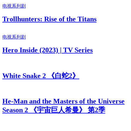
电视系列剧
Trollhunters: Rise of the Titans
电视系列剧
Hero Inside (2023) | TV Series
White Snake 2 《白蛇2》
He-Man and the Masters of the Universe
Season 2 《宇宙巨人希曼》 第2季