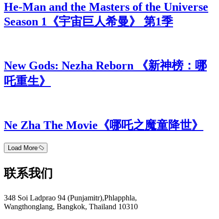
He-Man and the Masters of the Universe
Season 1《宇宙巨人希曼》 第1季
New Gods: Nezha Reborn 《新神榜：哪
吒重生》
Ne Zha The Movie《哪吒之魔童降世》
Load More
联系我们
348 Soi Ladprao 94 (Punjamitr),Phlapphla,
Wangthonglang, Bangkok, Thailand 10310