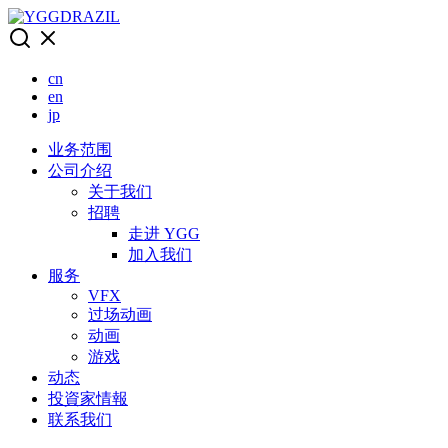
Skip
to
content
cn
en
jp
业务范围
公司介绍
关于我们
招聘
走进 YGG
加入我们
服务
VFX
过场动画
动画
游戏
动态
投資家情報
联系我们