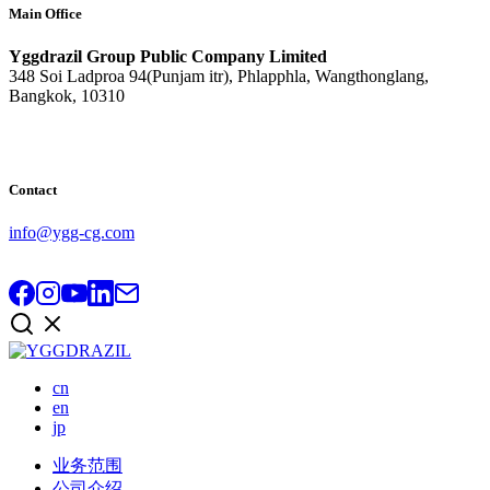
Main Office
Yggdrazil Group Public Company Limited
348 Soi Ladproa 94(Punjam itr), Phlapphla, Wangthonglang,
Bangkok, 10310
Contact
info@ygg-cg.com
cn
en
jp
业务范围
公司介绍