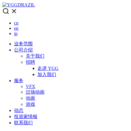
Skip
to
content
cn
en
jp
业务范围
公司介绍
关于我们
招聘
走进 YGG
加入我们
服务
VFX
过场动画
动画
游戏
动态
投資家情報
联系我们