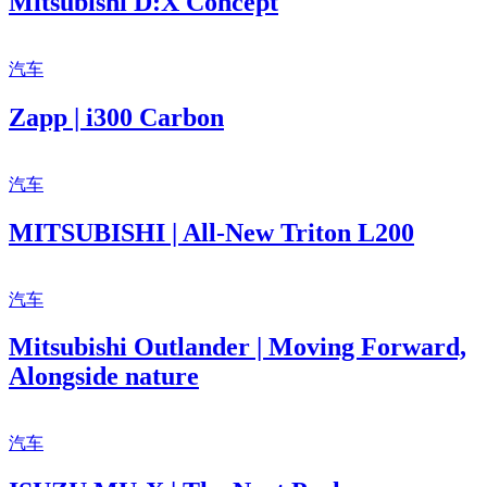
Mitsubishi D:X Concept
汽车
Zapp | i300 Carbon
汽车
MITSUBISHI | All-New Triton L200
汽车
Mitsubishi Outlander | Moving Forward,
Alongside nature
汽车