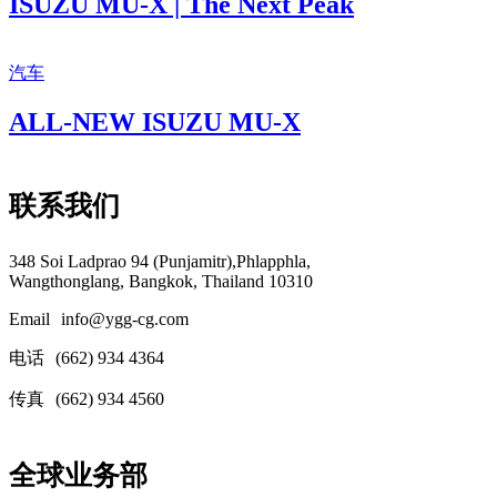
ISUZU MU-X | The Next Peak
汽车
ALL-NEW ISUZU MU-X
联系我们
348 Soi Ladprao 94 (Punjamitr),Phlapphla,
Wangthonglang, Bangkok, Thailand 10310
Email
info@ygg-cg.com
电话
(662) 934 4364
传真
(662) 934 4560
全球业务部