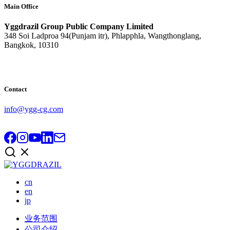
Main Office
Yggdrazil Group Public Company Limited
348 Soi Ladproa 94(Punjam itr), Phlapphla, Wangthonglang,
Bangkok, 10310
Contact
info@ygg-cg.com
cn
en
jp
业务范围
公司介绍