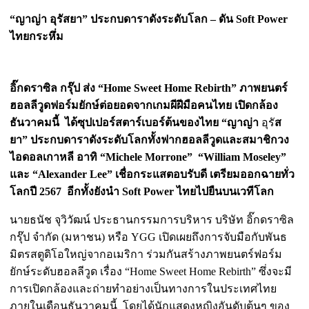
“
ญาญ่า
อุรัสยา
”
ประกบดาราดังระดับโลก
–
ดัน
Soft Power
ไทยกระหึ่ม
อิ๊กดราซิล กรุ๊ป ส่ง
“
Home Sweet Home Rebirth”
ภาพยนตร์
ฮอลลีวูดฟอร์มยักษ์ต่อยอดจากเกมผีฝีมือคนไทย เปิดกล้อง
ธันวาคมนี้
ได้ซุปเปอร์สตาร์เบอร์ต้นของไทย
“ญาญ่า
อุรั
ส
ยา
”
ประกบดาราดังระดับโลกทั้งฟาก
ฮอลลีวูดและสมาชิกวง
ไอดอลเกาหลี อาทิ
“
Michele Morrone” “William Moseley”
และ
“
Alexander Lee”
เชื่อกระแสตอบรับดี เตรียมออกฉายทั่ว
โลกปี
2567
อีกทั้งยังนำ
Soft Power
ไทยไปยืนบนเวทีโลก
นายธนัช จุวิวัฒน์ ประธานกรรมการบริหาร บริษัท อิ๊กดราซิล
กรุ๊ป จำกัด (มหาชน) หรือ YGG เปิดเผยถึงการจับมือกับพันธ
มิตรสตูดิโอใหญ่จากอเมริกา ร่วมกันสร้างภาพยนตร์ฟอร์ม
ยักษ์ระดับฮอลลีวูด เรื่อง “Home Sweet Home Rebirth” ซึ่งจะมี
การเปิดกล้องและถ่ายทำอย่างเป็นทางการในประเทศไทย
ภายในเดือนธันวาคมนี้ โดยได้นักแสดงหญิงอันดับต้นๆ ของ