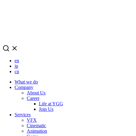
en
jp
cn
What we do
Company
About Us
Career
Life at YGG
Join Us
Services
VFX
Cinematic
Animation