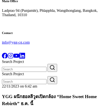
Main Office
Ladprao 94 (Punjamitr), Phlapphla, Wangthonglang, Bangkok,
Thailand, 10310
Contact
info@ygg-cg.com
Search Project
Search
for:
Search Project
Search
for:
22/11/2023 on 6:42 am
YGG ผนึกฮอลลีวูดเปิดกล้อง “Home Sweet Home
Rebirth” ธ.ค. นี้