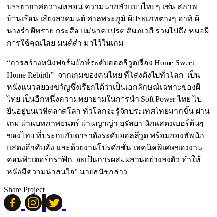
บรรยากาศความหลอน ความน่ากลัวแบบไทยๆ เช่น สภาพ
บ้านเรือน เสียงสวดมนต์ ศาลพระภูมิ ผีประเภทต่างๆ อาทิ ผี
นางรำ ผีพราย กระสือ แม่นาค เปรต สัมภเวสี รวมไปถึง หมอผี
การใช้คุณไสย มนต์ดำ มาไว้ในเกม
“การสร้างหนังฟอร์มยักษ์ระดับฮอลลีวูดเรื่อง Home Sweet
Home Rebirth” จากเกมของคนไทย ที่โด่งดังไปทั่วโลก เป็น
หนังแนวสยองขวัญซึ่งเรียกได้ว่าเป็นเอกลักษณ์เฉพาะของผี
ไทย เป็นอีกหนึ่งความพยายามในการนำ Soft Power ไทย ไป
ยืนอยู่บนเวทีตลาดโลก ทั่วโลกจะรู้จักประเทศไทยมากขึ้น ผ่าน
เกม ผ่านบทภาพยนตร์ ผ่านญาญ่า อุรัสยา นักแสดงเบอร์ต้นๆ
ของไทย ที่ประกบกับดาราดังระดับฮอลลีวูด พร้อมกองทัพนัก
แสดงอีกคับคั่ง และด้วยงานโปรดักชั่น เทคนิคพิเศษของงาน
คอนพิวเตอร์กราฟิก จะเป็นการผสมผสานอย่างลงตัว ทำให้
หนังมีความน่าสนใจ” นายธนัชกล่าว
Share Project