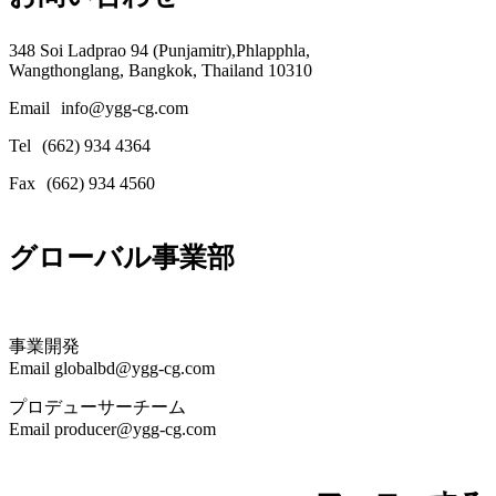
348 Soi Ladprao 94 (Punjamitr),Phlapphla,
Wangthonglang, Bangkok, Thailand 10310
Email
info@ygg-cg.com
Tel
(662) 934 4364
Fax
(662) 934 4560
グローバル事業部
事業開発
Email globalbd@ygg-cg.com
プロデューサーチーム
Email producer@ygg-cg.com