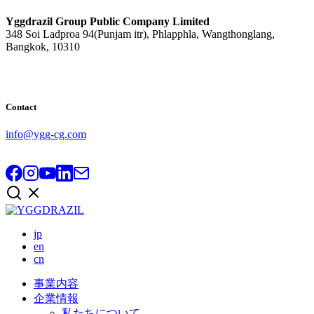
Yggdrazil Group Public Company Limited
348 Soi Ladproa 94(Punjam itr), Phlapphla, Wangthonglang,
Bangkok, 10310
Contact
info@ygg-cg.com
jp
en
cn
事業内容
企業情報
私たちについて