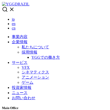
Skip
to
content
jp
en
cn
事業内容
企業情報
私たちについて
採用情報
YGGでの働き方
サービス
VFX
シネマティクス
アニメーション
ゲーム
投資家情報
ニュース
お問い合わせ
Main Office